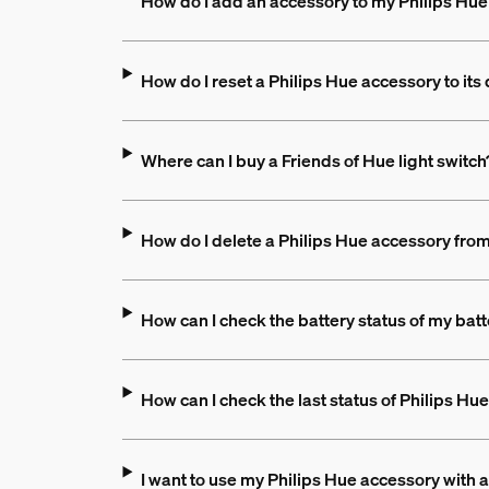
How do I add an accessory to my Philips Hu
How do I reset a Philips Hue accessory to its 
Where can I buy a Friends of Hue light switch
How do I delete a Philips Hue accessory fro
How can I check the battery status of my ba
How can I check the last status of Philips Hue 
I want to use my Philips Hue accessory with a