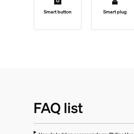
Smart button
Smart plug
FAQ list