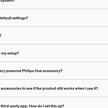
e system?
default settings?
?
m my setup?
ttery powered Philips Hue accessory?
accessories to see if the product still works when I use it?
 third-party app. How do I set this up?