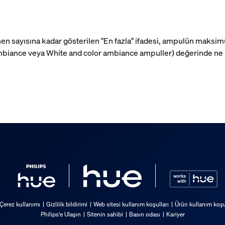
lümen sayısına kadar gösterilen "En fazla" ifadesi, ampulün maks
biance veya White and color ambiance ampuller) değerinde ne ka
Çerez kullanımı
Gizlilik bildirimi
Web sitesi kullanım koşulları
Ürün kullanım koşu
Philips'e Ulaşın
Sitenin sahibi
Basın odası
Kariyer