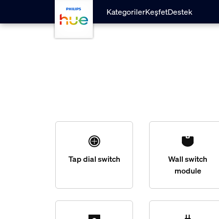
skip.to.main.content
Kategoriler
Keşfet
Destek
Tap dial switch
Wall switch
module