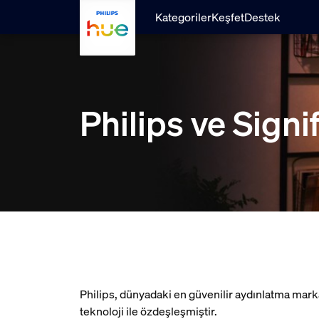
skip.to.main.content
Kategoriler
Keşfet
Destek
Philips ve Signi
Philips, dünyadaki en güvenilir aydınlatma markala
teknoloji ile özdeşleşmiştir.