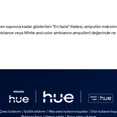
lümen sayısına kadar gösterilen "En fazla" ifadesi, ampulün maks
biance veya White and color ambiance ampuller) değerinde ne ka
Çerez kullanımı
Gizlilik bildirimi
Web sitesi kullanım koşulları
Ürün kullanım koşu
Philips'e Ulaşın
Sitenin sahibi
Basın odası
Kariyer