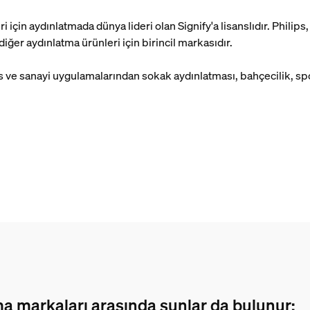
i için aydınlatmada dünya lideri olan Signify'a lisanslıdır. Phili
diğer aydınlatma ürünleri için birincil markasıdır.
ofis ve sanayi uygulamalarından sokak aydınlatması, bahçecilik, 
tma markaları arasında şunlar da bulunur: