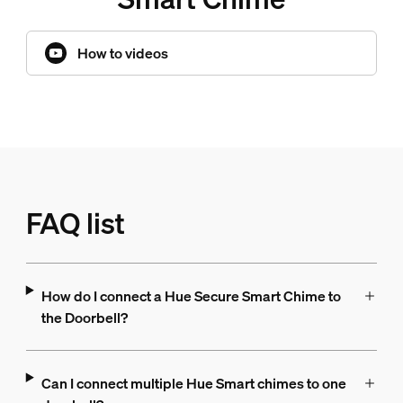
How to videos
FAQ list
How do I connect a Hue Secure Smart Chime to
the Doorbell?
Can I connect multiple Hue Smart chimes to one