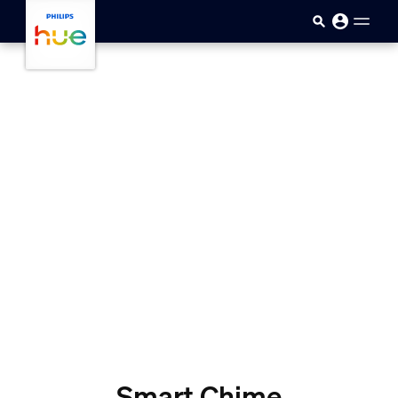
skip.to.main.content
Smart Chime