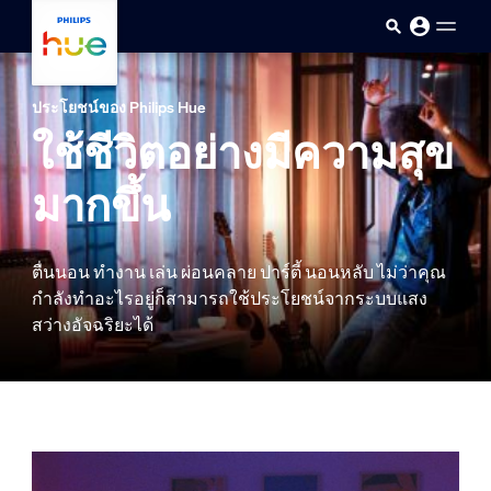
skip.to.main.content
ประโยชน์ของ Philips Hue
ใช้ชีวิตอย่างมีความสุข
มากขึ้น
ตื่นนอน ทำงาน เล่น ผ่อนคลาย ปาร์ตี้ นอนหลับ ไม่ว่าคุณ
กำลังทำอะไรอยู่ก็สามารถใช้ประโยชน์จากระบบแสง
สว่างอัจฉริยะได้