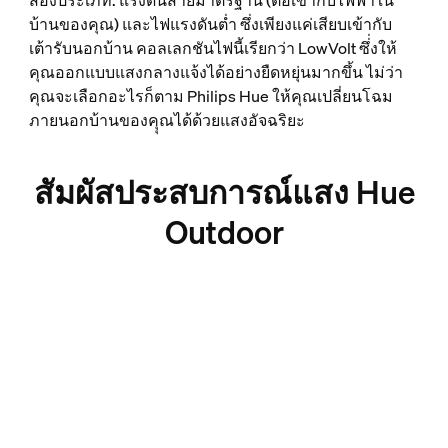
สองประเภท: แรงดันสายมาตรฐาน (ต่อเข้ากับไฟฟ้าใน
บ้านของคุณ) และไฟแรงดันต่ำ ซึ่งเพียงแค่เสียบเข้ากับ
เต้ารับนอกบ้าน คอลเลกชันไฟนี้เรียกว่า LowVolt ซึ่่งให้
คุณออกแบบแสงกลางแจ้งได้อย่างยืดหยุ่นมากขึ้น ไม่ว่า
คุณจะเลือกอะไรก็ตาม Philips Hue ให้คุณเปลี่ยนโฉม
ภายนอกบ้านของคุุณได้ด้วยแสงอัจฉริยะ
สัมผัสประสบการณ์แสง Hue
Outdoor