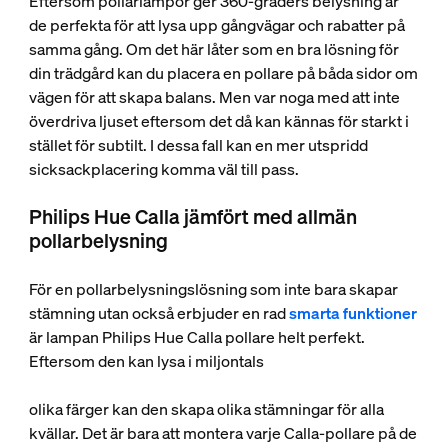
Eftersom pollarlampor ger 360-graders belysning är
de perfekta för att lysa upp gångvägar och rabatter på
samma gång. Om det här låter som en bra lösning för
din trädgård kan du placera en pollare på båda sidor om
vägen för att skapa balans. Men var noga med att inte
överdriva ljuset eftersom det då kan kännas för starkt i
stället för subtilt. I dessa fall kan en mer utspridd
sicksackplacering komma väl till pass.
Philips Hue Calla jämfört med allmän
pollarbelysning
För en pollarbelysningslösning som inte bara skapar
stämning utan också erbjuder en rad
smarta funktioner
är lampan Philips Hue Calla pollare helt perfekt.
Eftersom den kan lysa i miljontals
olika färger kan den skapa olika stämningar för alla
kvällar. Det är bara att montera varje Calla-pollare på de