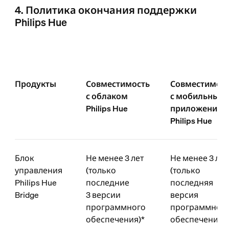
4. Политика окончания поддержки
Philips Hue
Продукты
Совместимость
Совместимос
с облаком
с мобильным
Philips Hue
приложением
Philips Hue
Блок
Не менее 3 лет
Не менее 3 лет
управления
(только
(только
Philips Hue
последние
последняя
Bridge
3 версии
версия
программного
программног
обеспечения)*
обеспечения)