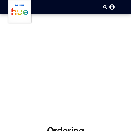
skip.to.main.content
Ordering