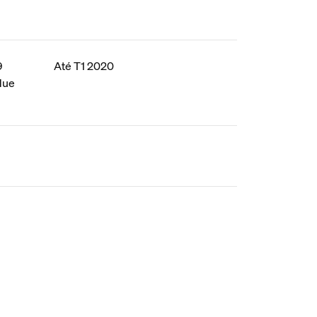
9
Até T1 2020
 Hue