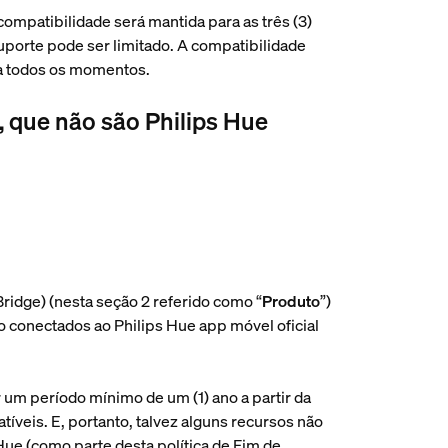
ompatibilidade será mantida para as três (3)
uporte pode ser limitado. A compatibilidade
 a todos os momentos.
s, que não são Philips Hue
Bridge) (nesta seção 2 referido como “
Produto
”)
o conectados ao Philips Hue app móvel oficial
r um período mínimo de um (1) ano a partir da
veis. E, portanto, talvez alguns recursos não
ue (como parte desta política de Fim de