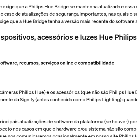
 exige que a Philips Hue Bridge se mantenha atualizada e essa c
no caso de atualizações de segurança importantes, nas quais o s
 exige que a Hue Bridge tenha a versão mais recente do software
dispositivos, acessórios e luzes Hue Philip
oftware, recursos, serviços online e compatibilidade
o câmeras Philips Hue) e os acessórios (que não são Philips Hue 
ente da Signify (antes conhecida como Philips Lighting) quand
rincipais atualizações de software da plataforma (se houver) po
ceto nos casos em que o hardware e/ou sistema não são compatí
 que nos comunicaremos ocasionalmente em nosso site Philips H