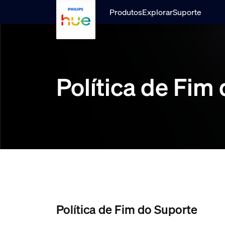
skip.to.main.content
Produtos
Explorar
Suporte
Política de Fim
Política de Fim do Suporte