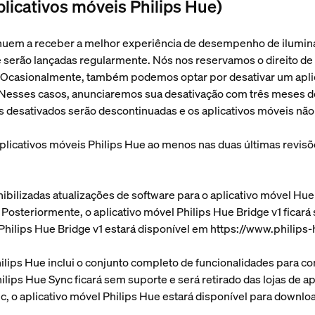
aplicativos móveis Philips Hue)
ntinuem a receber a melhor experiência de desempenho de ilumin
 serão lançadas regularmente. Nós nos reservamos o direito de
o. Ocasionalmente, também podemos optar por desativar um apl
 Nesses casos, anunciaremos sua desativação com três meses de
is desativados serão descontinuadas e os aplicativos móveis nã
plicativos móveis Philips Hue ao menos nas duas últimas revisõ
onibilizadas atualizações de software para o aplicativo móvel Hu
osteriormente, o aplicativo móvel Philips Hue Bridge v1 ficará
l Philips Hue Bridge v1 estará disponível em https://www.philip
hilips Hue inclui o conjunto completo de funcionalidades para co
lips Hue Sync ficará sem suporte e será retirado das lojas de ap
c, o aplicativo móvel Philips Hue estará disponível para downlo