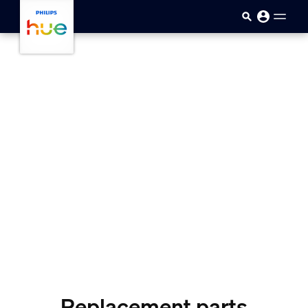
skip.to.main.content
Replacement parts