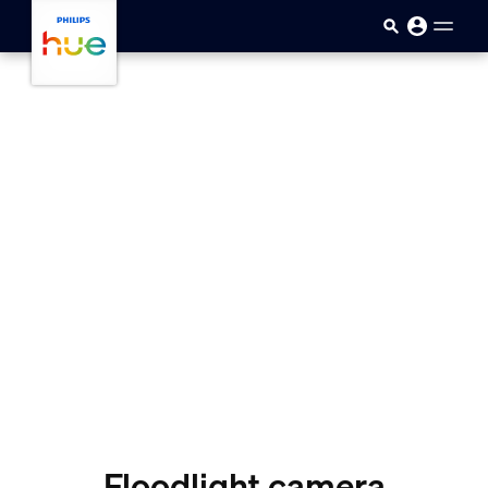
skip.to.main.content
Floodlight camera