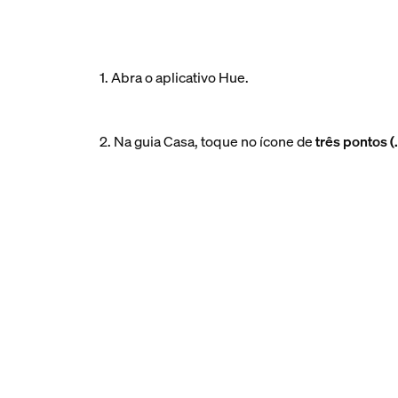
1. Abra o aplicativo Hue.
2. Na guia Casa, toque no ícone de
três pontos (