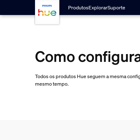
skip.to.main.content
Produtos
Explorar
Suporte
Como configura
Todos os produtos Hue seguem a mesma configur
mesmo tempo.