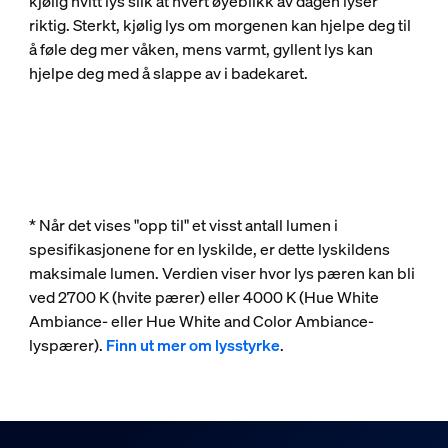
kjølig hvitt lys slik at hvert øyeblikk av dagen lyser
riktig. Sterkt, kjølig lys om morgenen kan hjelpe deg til
å føle deg mer våken, mens varmt, gyllent lys kan
hjelpe deg med å slappe av i badekaret.
* Når det vises "opp til" et visst antall lumen i
spesifikasjonene for en lyskilde, er dette lyskildens
maksimale lumen. Verdien viser hvor lys pæren kan bli
ved 2700 K (hvite pærer) eller 4000 K (Hue White
Ambiance- eller Hue White and Color Ambiance-
lyspærer).
Finn ut mer om lysstyrke
.