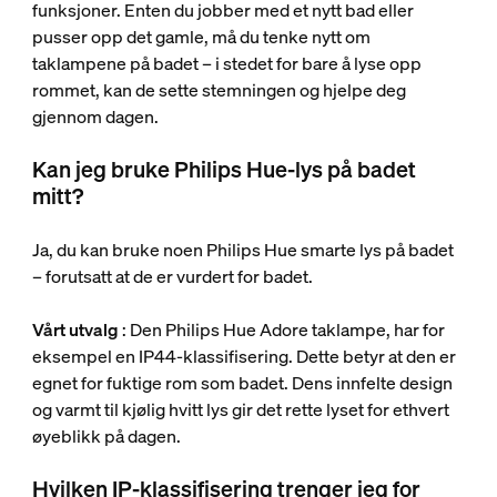
funksjoner. Enten du jobber med et nytt bad eller
pusser opp det gamle, må du tenke nytt om
taklampene på badet – i stedet for bare å lyse opp
rommet, kan de sette stemningen og hjelpe deg
gjennom dagen.
Kan jeg bruke Philips Hue-lys på badet
mitt?
Ja, du kan bruke noen Philips Hue smarte lys på badet
– forutsatt at de er vurdert for badet.
Vårt utvalg
: Den Philips Hue Adore taklampe, har for
eksempel en IP44-klassifisering. Dette betyr at den er
egnet for fuktige rom som badet. Dens innfelte design
og varmt til kjølig hvitt lys gir det rette lyset for ethvert
øyeblikk på dagen.
Hvilken IP-klassifisering trenger jeg for