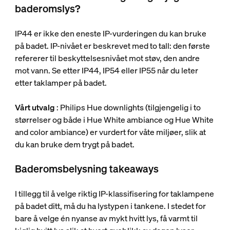
baderomslys?
IP44 er ikke den eneste IP-vurderingen du kan bruke
på badet. IP-nivået er beskrevet med to tall: den første
refererer til beskyttelsesnivået mot støv, den andre
mot vann. Se etter IP44, IP54 eller IP55 når du leter
etter taklamper på badet.
Vårt utvalg
: Philips Hue downlights (tilgjengelig i to
størrelser og både i Hue White ambiance og Hue White
and color ambiance) er vurdert for våte miljøer, slik at
du kan bruke dem trygt på badet.
Baderomsbelysning takeaways
I tillegg til å velge riktig IP-klassifisering for taklampene
på badet ditt, må du ha lystypen i tankene. I stedet for
bare å velge én nyanse av mykt hvitt lys, få varmt til