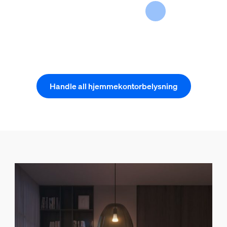
Handle all hjemmekontorbelysning