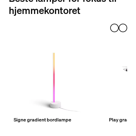
hjemmekontoret
Signe gradient bordlampe
Play gradient