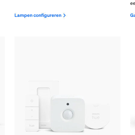
ee
Lampen configureren
Ga