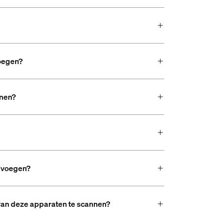
voegen?
nnen?
e voegen?
 van deze apparaten te scannen?