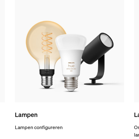
Lampen
L
Lampen configureren
On
la