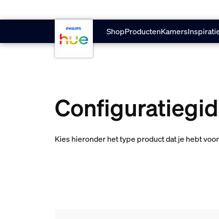
skip.to.main.content
Shop
Producten
Kamers
Inspirati
Configuratiegid
Kies hieronder het type product dat je hebt voo