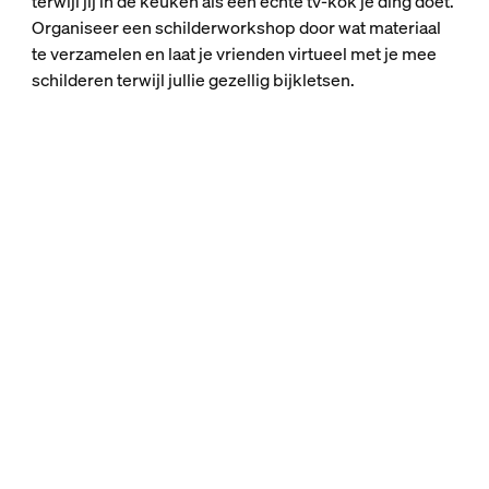
terwijl jij in de keuken als een echte tv-kok je ding doet.
Organiseer een schilderworkshop door wat materiaal
te verzamelen en laat je vrienden virtueel met je mee
schilderen terwijl jullie gezellig bijkletsen.