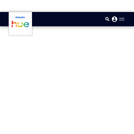
skip.to.main.content