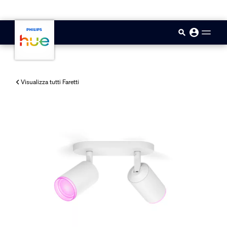
skip.to.main.content
Visualizza tutti Faretti