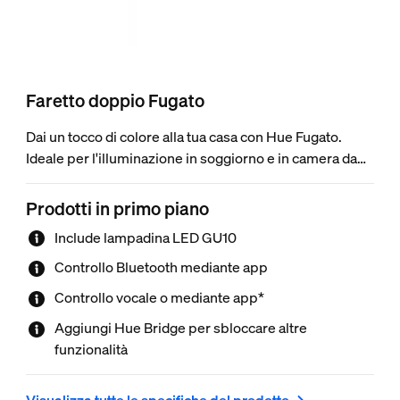
Faretto doppio Fugato
Dai un tocco di colore alla tua casa con Hue Fugato.
Ideale per l'illuminazione in soggiorno e in camera da
letto. Utilizza il Bluetooth per spegnere e accendere la
luce all'istante, regolarla e impostare le scene di luce
Prodotti in primo piano
all'interno di una stanza oppure connettiti a Hue Bridge
Include lampadina LED GU10
per sbloccare l'intera gamma di funzionalità.
Controllo Bluetooth mediante app
Controllo vocale o mediante app*
Aggiungi Hue Bridge per sbloccare altre
funzionalità
Visualizza tutte le specifiche del prodotto