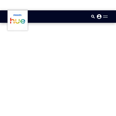
skip.to.main.content