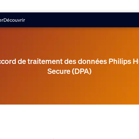
er
Découvrir
cord de traitement des données Philips 
Secure (DPA)