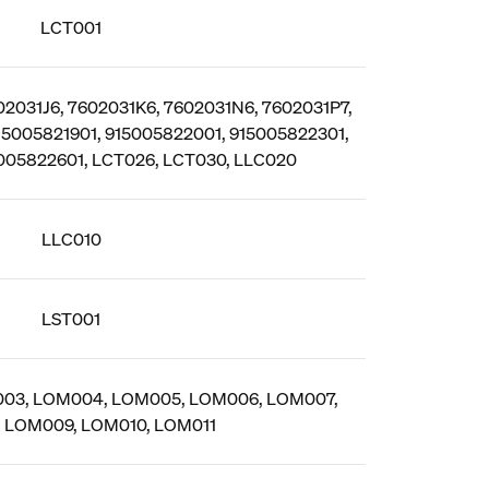
LCT001
02031J6, 7602031K6, 7602031N6, 7602031P7,
15005821901, 915005822001, 915005822301,
005822601, LCT026, LCT030, LLC020
LLC010
LST001
03, LOM004, LOM005, LOM006, LOM007,
 LOM009, LOM010, LOM011