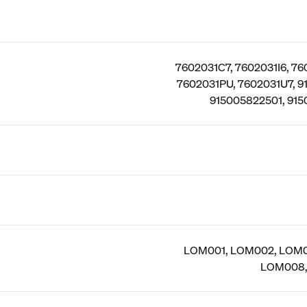
7602031C7, 7602031I6, 76
7602031PU, 7602031U7, 9
915005822501, 915
LOM001, LOM002, LOM0
LOM008,