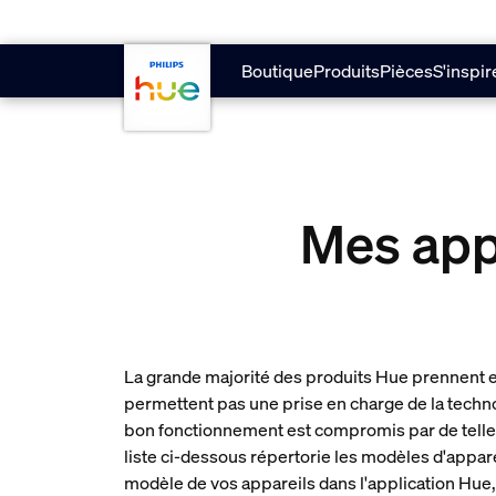
skip.to.main.content
Boutique
Produits
Pièces
S'inspir
Mes appa
La grande majorité des produits Hue prennent e
permettent pas une prise en charge de la techn
bon fonctionnement est compromis par de telles 
liste ci-dessous répertorie les modèles d'appar
modèle de vos appareils dans l'application Hue,