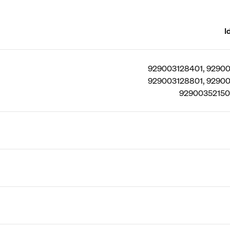
I
929003128401, 92900
929003128801, 92900
929003521501