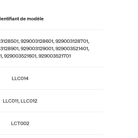
dentifiant de modèle
3128501, 929003128601, 929003128701,
3128901, 929003129001, 929003521401,
, 929003521601, 929003521701
LLC014
LLC011, LLC012
LCT002