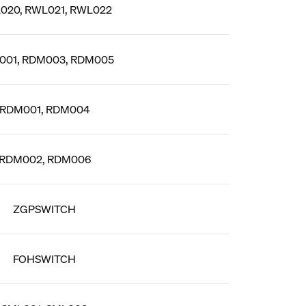
020, RWL021, RWL022
001, RDM003, RDM005
RDM001, RDM004
RDM002, RDM006
ZGPSWITCH
FOHSWITCH