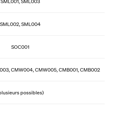
SML001, SML003
SML002, SML004
SOC001
03, CMW004, CMW005, CMB001, CMB002
plusieurs possibles)