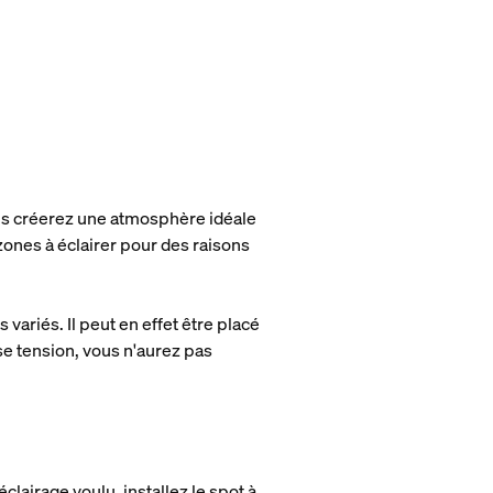
us créerez une atmosphère idéale
 zones à éclairer pour des raisons
 variés. Il peut en effet être placé
e tension, vous n'aurez pas
lairage voulu, installez le spot à