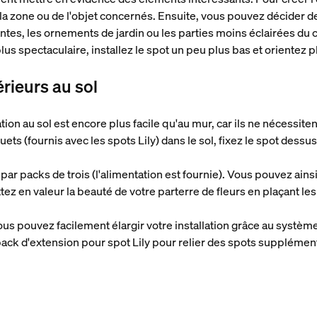
la zone ou de l'objet concernés. Ensuite, vous pouvez décider de
lantes, les ornements de jardin ou les parties moins éclairées du c
s spectaculaire, installez le spot un peu plus bas et orientez pl
érieurs au sol
lation au sol est encore plus facile qu'au mur, car ils ne nécessit
ts (fournis avec les spots Lily) dans le sol, fixez le spot dessu
 par packs de trois (l'alimentation est fournie). Vous pouvez ains
ez en valeur la beauté de votre parterre de fleurs en plaçant les
 vous pouvez facilement élargir votre installation grâce au systèm
pack d'extension pour spot Lily pour relier des spots supplémen