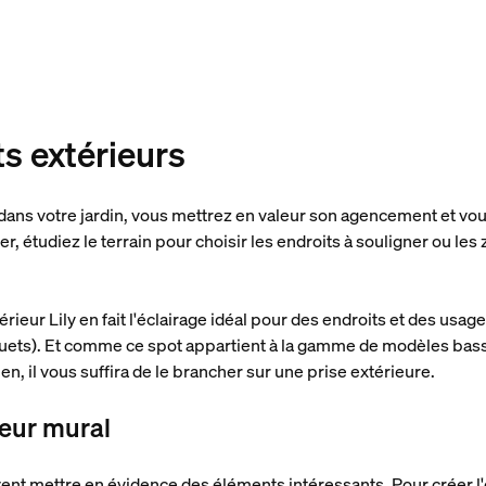
ts extérieurs
dans votre jardin, vous mettrez en valeur son agencement et vo
r, étudiez le terrain pour choisir les endroits à souligner ou les
ieur Lily en fait l'éclairage idéal pour des endroits et des usages
quets). Et comme ce spot appartient à la gamme de modèles bass
ien, il vous suffira de le brancher sur une prise extérieure.
ieur mural
t mettre en évidence des éléments intéressants. Pour créer l'éc