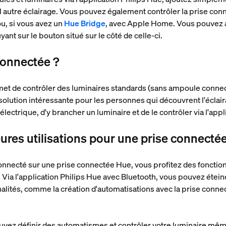
autre éclairage. Vous pouvez également contrôler la prise conn
u, si vous avez un
Hue Bridge
, avec Apple Home. Vous pouvez au
t sur le bouton situé sur le côté de celle-ci.
connectée ?
et de contrôler des luminaires standards (sans ampoule connec
olution intéressante pour les personnes qui découvrent l'éclaira
lectrique, d'y brancher un luminaire et de le contrôler via l'appl
eures utilisations pour une prise connecté
nnecté sur une prise connectée Hue, vous profitez des fonctionn
 Via l'application Philips Hue avec Bluetooth, vous pouvez étein
nalités, comme la création d'automatisations avec la prise conne
uvez définir des automatismes et contrôler votre luminaire mêm