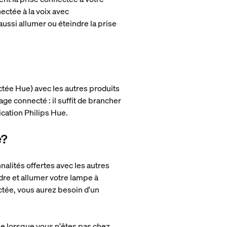
ectée à la voix avec
ssi allumer ou éteindre la prise
tée Hue) avec les autres produits
ge connecté : il suffit de brancher
ication Philips Hue.
e?
alités offertes avec les autres
dre et allumer votre lampe à
ctée, vous aurez besoin d'un
e lorsque vous n'êtes pas chez