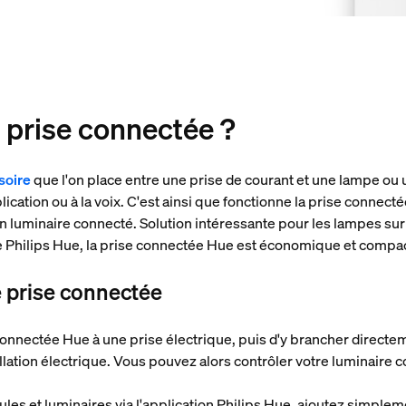
 prise connectée ?
soire
que l'on place entre une prise de courant et une lampe ou 
lication ou à la voix. C'est ainsi que fonctionne la prise connect
 luminaire connecté. Solution intéressante pour les lampes sur 
e Philips Hue, la prise connectée Hue est économique et compa
 prise connectée
 connectée Hue à une prise électrique, puis d'y brancher directem
llation électrique. Vous pouvez alors contrôler votre luminaire
es et luminaires via l'application Philips Hue, ajoutez simpleme