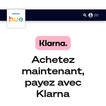
skip.to.main.content
Achetez
maintenant,
payez avec
Klarna