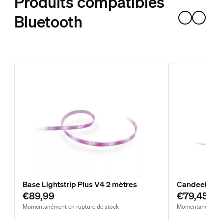
Produits compatibles
Bluetooth
Base Lightstrip Plus V4 2 mètres
Candeeiro 
€89,99
€79,45
Momentanément en rupture de stock
Momentanément 