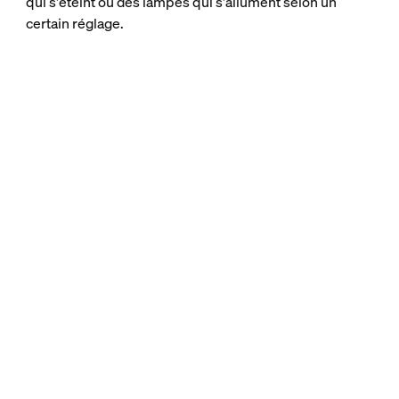
qui s'éteint ou des lampes qui s'allument selon un
certain réglage.