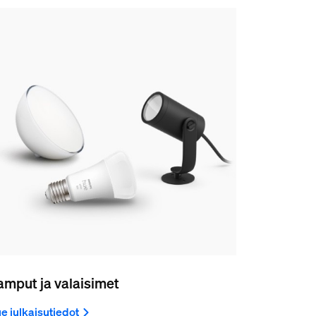
amput ja valaisimet
e julkaisutiedot