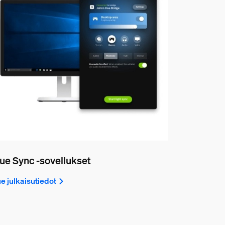
ue Sync -sovellukset
e julkaisutiedot