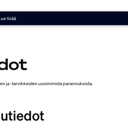
Lue lisää
edot
ojen ja -tarvikkeiden uusimmista parannuksista.
sutiedot