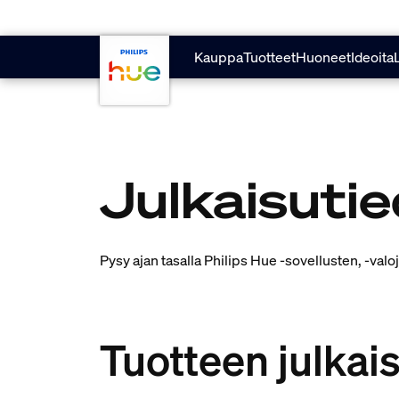
skip.to.main.content
Kauppa
Tuotteet
Huoneet
Ideoita
Julkaisuti
Pysy ajan tasalla Philips Hue -sovellusten, -val
Tuotteen julkai