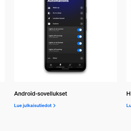
Android-sovellukset
H
Lue julkaisutiedot
Lu