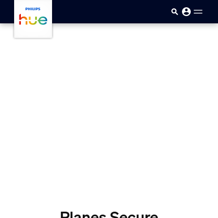
skip.to.main.content
Planes Secure