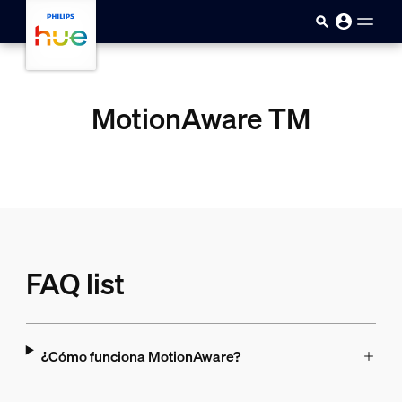
skip.to.main.content
MotionAware TM
FAQ list
¿Cómo funciona MotionAware?