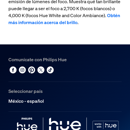
emisión de lúmenes del foco. Muestra qué tan brillante
puede llegar a ser el foco a 2,700 K (focos blancos) o
4,000 K (focos Hue White and Color Ambiance).
Obtén
más información acerca del brillo
.
Comunícate con Philips Hue
Seleccionar país
México - español