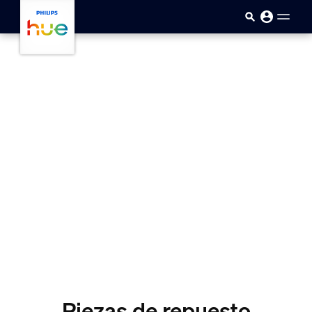
skip.to.main.content
Piezas de repuesto