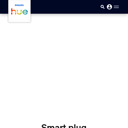
skip.to.main.content
Smart plug