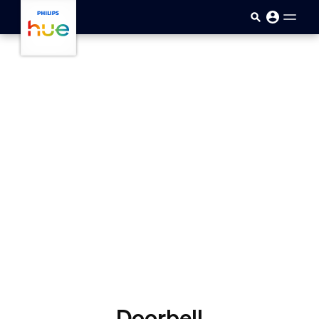
skip.to.main.content
Doorbell