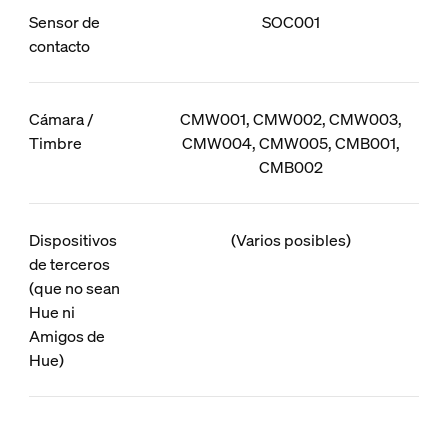
Sensor de
SOC001
contacto
Cámara /
CMW001, CMW002, CMW003,
Timbre
CMW004, CMW005, CMB001,
CMB002
Dispositivos
(Varios posibles)
de terceros
(que no sean
Hue ni
Amigos de
Hue)