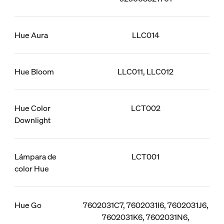
Hue Aura
LLC014
Hue Bloom
LLC011, LLC012
Hue Color
LCT002
Downlight
Lámpara de
LCT001
color Hue
Hue Go
7602031C7, 7602031I6, 7602031J6,
7602031K6, 7602031N6,