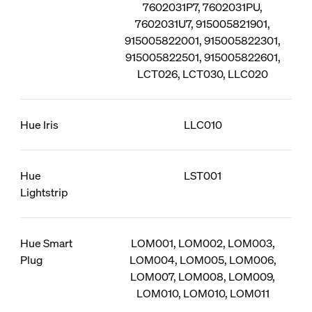
7602031P7, 7602031PU,
7602031U7, 915005821901,
915005822001, 915005822301,
915005822501, 915005822601,
LCT026, LCT030, LLC020
Hue Iris
LLC010
Hue
LST001
Lightstrip
Hue Smart
LOM001, LOM002, LOM003,
Plug
LOM004, LOM005, LOM006,
LOM007, LOM008, LOM009,
LOM010, LOM010, LOM011