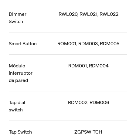
Dimmer
RWL020, RWL021, RWL022
Switch
Smart Button
ROM001, RDM003, RDM005
Módulo
RDM001, RDM004
interruptor
de pared
Tap dial
RDM002, RDM006
switch
Tap Switch
ZGPSWITCH