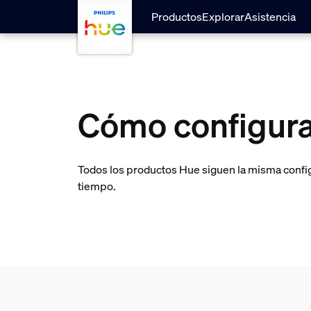
skip.to.main.content
Productos
Explorar
Asistencia
Cómo configura
Todos los productos Hue siguen la misma config
tiempo.