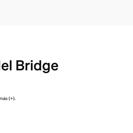
del Bridge
más (+).