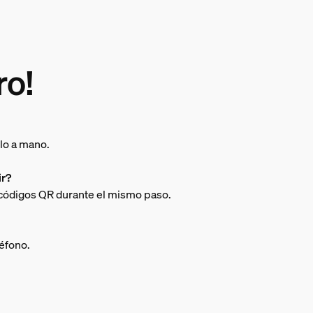
ro!
lo a mano.
ir?
 códigos QR durante el mismo paso.
léfono.