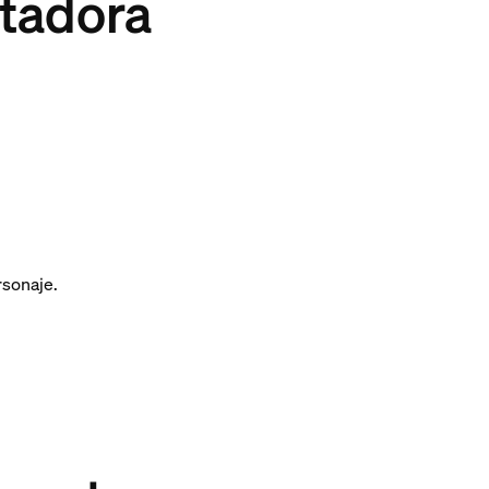
utadora
rsonaje.