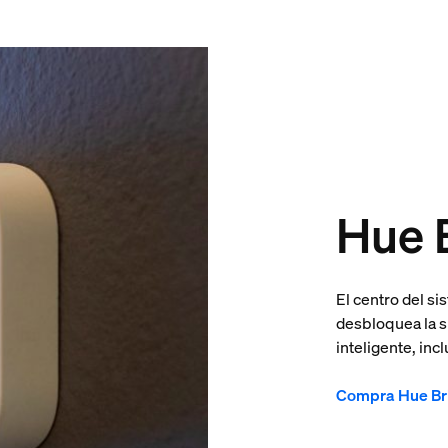
Hue 
El centro del si
desbloquea la s
inteligente, in
Compra Hue Br