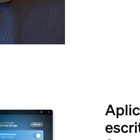
Apli
escri