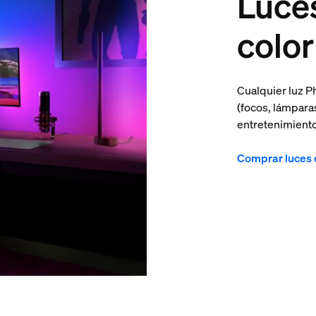
Luce
color
Cualquier luz P
(focos, lámparas
entretenimiento
Comprar luces 