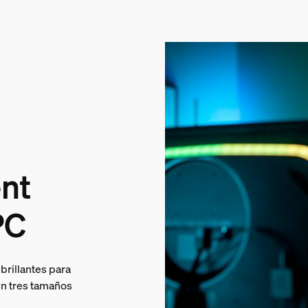
ent
PC
brillantes para
en tres tamaños