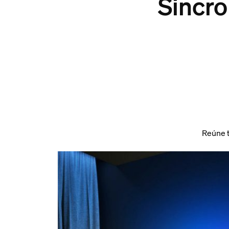
Sincro
Reúne t