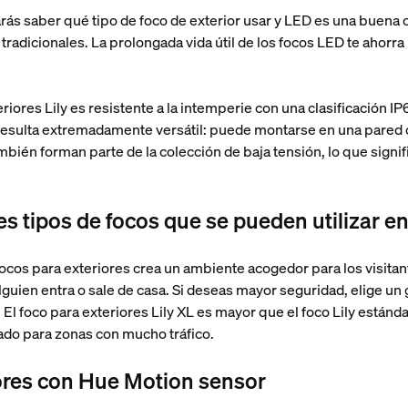
arás saber qué tipo de foco de exterior usar y LED es una buena
 tradicionales. La prolongada vida útil de los focos LED te ahorra
teriores Lily es resistente a la intemperie con una clasificación I
esulta extremadamente versátil: puede montarse en una pared o
ambién forman parte de la colección de baja tensión, lo que signif
s tipos de focos que se pueden utilizar en
 focos para exteriores crea un ambiente acogedor para los visita
alguien entra o sale de casa. Si deseas mayor seguridad, elige un
 El foco para exteriores Lily XL es mayor que el foco Lily estánda
do para zonas con mucho tráfico.
iores con Hue Motion sensor