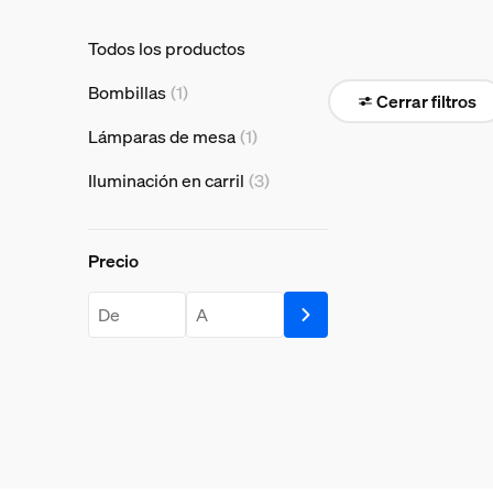
Todos los productos
Bombillas
(1)
Cerrar filtros
Lámparas de mesa
(1)
Iluminación en carril
(3)
Precio
Precio
price.from.label
price.to.label