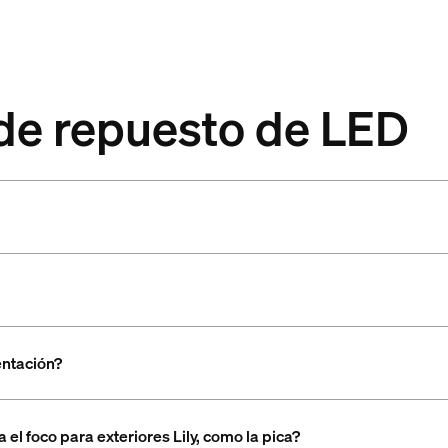
 de repuesto de LED
entación?
el foco para exteriores Lily, como la pica?