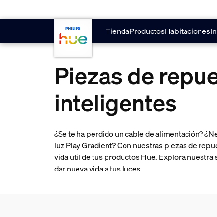
skip.to.main.content
Tienda
Productos
Habitaciones
In
Piezas de repu
inteligentes
¿Se te ha perdido un cable de alimentación? ¿N
luz Play Gradient? Con nuestras piezas de repu
vida útil de tus productos Hue. Explora nuestra
dar nueva vida a tus luces.