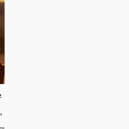
z
n
sos