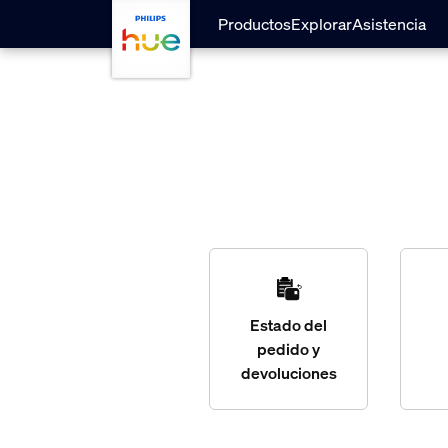
skip.to.main.content
Productos
Explorar
Asistencia
Estado del
pedido y
devoluciones