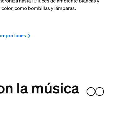
ncroniza hasta 10 luces de ambiente blancas y
 color, como bombillas y lámparas.
ompra luces
on la música