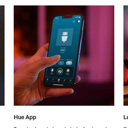
Hue App
L