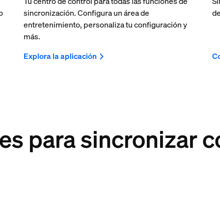
Tu centro de control para todas las funciones de
Si
o
sincronización. Configura un área de
de
entretenimiento, personaliza tu configuración y
más.
Explora la aplicación
C
es para sincronizar c