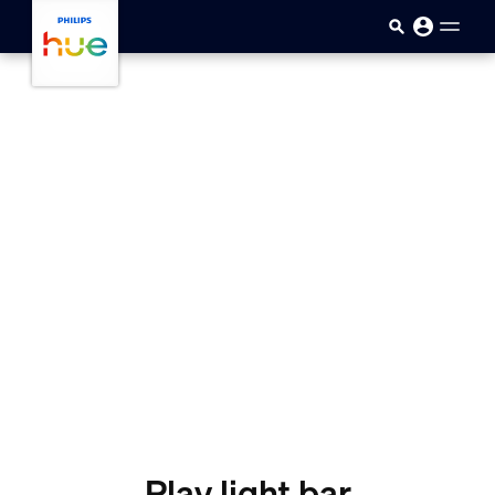
skip.to.main.content
Play light bar