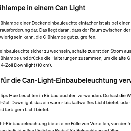
ühlampe in einem Can Light
hlampe einer Deckeneinbauleuchte einfacher ist als bei einer 
erausforderung dar. Das liegt daran, dass der Raum zwischen d
wierig sein kann, die Glühlampe gut zu greifen.
nbauleuchte sicher zu wechseln, schalte zuerst den Strom aus
 Glühlampe und drücke die Halterungen zusammen, um die alte G
 4-Zoll Downlight (10 cm).
 für die Can-Light-Einbaubeleuchtung ve
Philips Hue Leuchten in Einbauleuchten verwenden. Du hast die
oll Downlight, das ein warm- bis kaltweißes Licht bietet, oder 
 farbigem Licht bietet.
ht-Einbaubeleuchtung bietet eine Fülle von Vorteilen, von der 
en individuellen täglichen Bedarf für Beleuchtung erfüllen.