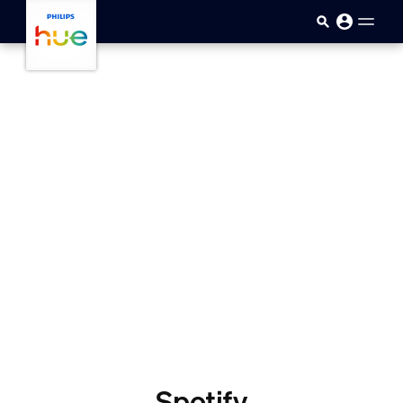
skip.to.main.content
Spotify