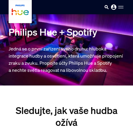
skip.to.main.content
Philips Hue + Spotify
Jedná se o první zařízení svého druhu: hluboká
integrace hudby a osvětlení, která umožňuje propojení
zraku a zvuku. Propojte účty Philips Hue a Spotify
a nechte světla reagovat na libovolnou skladbu.
Sledujte, jak vaše hudba
ožívá