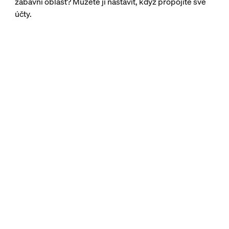
zábavní oblast? Můžete ji nastavit, když propojíte své
účty.