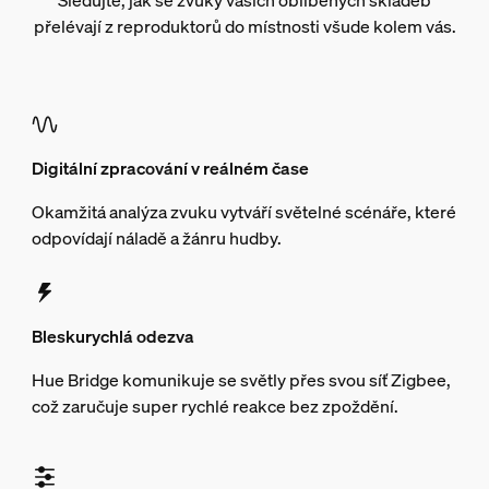
Sledujte, jak se zvuky vašich oblíbených skladeb
přelévají z reproduktorů do místnosti všude kolem vás.
Digitální zpracování v reálném čase
Okamžitá analýza zvuku vytváří světelné scénáře, které
odpovídají náladě a žánru hudby.
Bleskurychlá odezva
Hue Bridge komunikuje se světly přes svou síť Zigbee,
což zaručuje super rychlé reakce bez zpoždění.