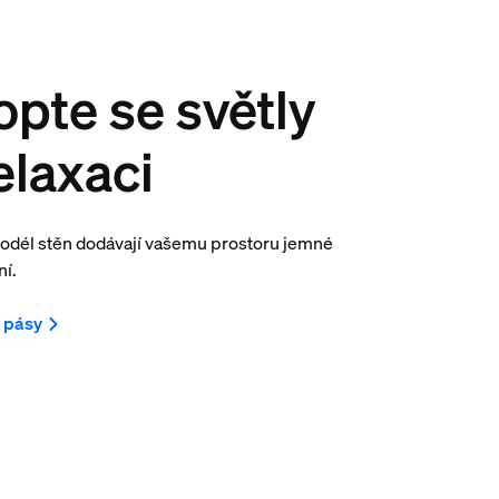
pte se světly
elaxaci
podél stěn dodávají vašemu prostoru jemné
ní.
é pásy