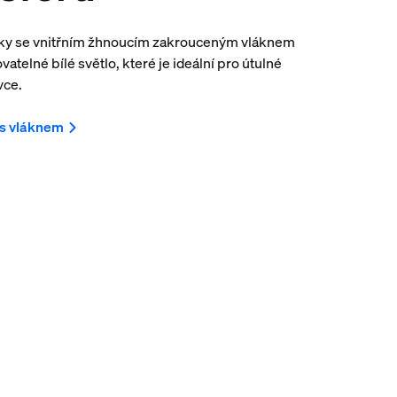
ky se vnitřním žhnoucím zakrouceným vláknem
vatelné bílé světlo, které je ideální pro útulné
vce.
 s vláknem