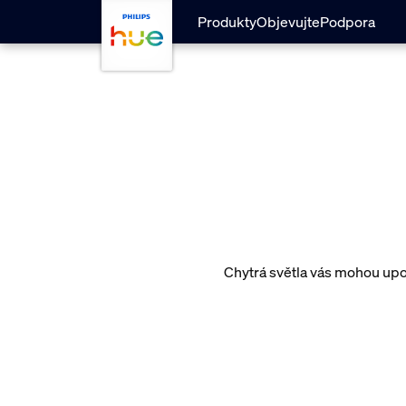
skip.to.main.content
Produkty
Objevujte
Podpora
Chytrá světla vás mohou upoz