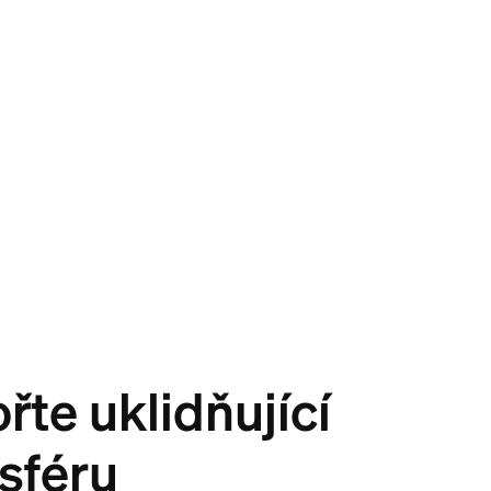
řte uklidňující
sféru