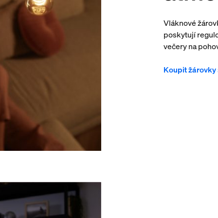
Vláknové žárov
poskytují regulo
večery na poho
Koupit žárovky