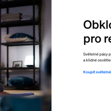
Obklo
pro r
Světelné pásy 
a klidné osvětle
Koupit světeln