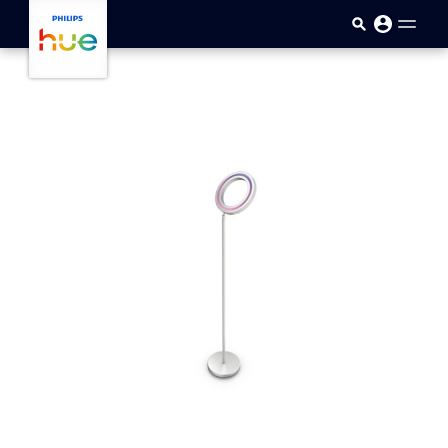
skip.to.main.content