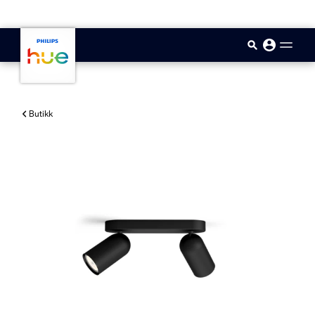
skip.to.main.content
Butikk