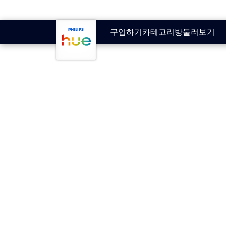
skip.to.main.content
구입하기
카테고리
방
둘러보기