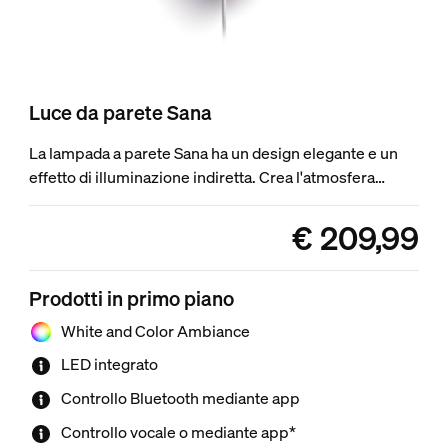
Luce da parete Sana
La lampada a parete Sana ha un design elegante e un
effetto di illuminazione indiretta. Crea l'atmosfera
perfetta, con qualsiasi sfumatura di luce bianca o
colorata. Può essere utilizzata in modo autonomo o
€ 209,99
product.with.€ 209,99
come parte del tuo sistema di illuminazione intelligente
con Hue Bridge.
Prodotti in primo piano
White and Color Ambiance
LED integrato
Controllo Bluetooth mediante app
Controllo vocale o mediante app*