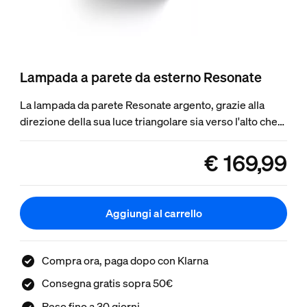
Lampada a parete da esterno Resonate
La lampada da parete Resonate argento, grazie alla
direzione della sua luce triangolare sia verso l'alto che
verso il basso, ti permette di illuminare verande e patio
in modo elegante e colorato.
€ 169,99
product.with.€ 169,9
Aggiungi al carrello
Compra ora, paga dopo con Klarna
Consegna gratis sopra 50€
Reso fino a 30 giorni