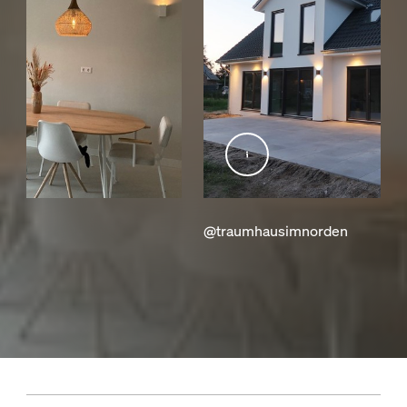
am
@traumhausimnorden