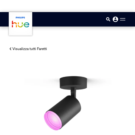
skip.to.main.content
Visualizza tutti Faretti