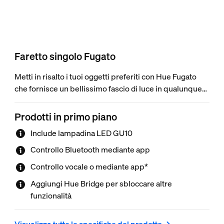
Faretto singolo Fugato
Metti in risalto i tuoi oggetti preferiti con Hue Fugato
che fornisce un bellissimo fascio di luce in qualunque
tonalità di bianco e oltre 16 milioni di colori. Utilizza il
Bluetooth per controllare la luce all'istante all'interno di
Prodotti in primo piano
una stanza o connettiti Hue Bridge per sbloccare
Include lampadina LED GU10
l'intera gamma di funzionalità.
Controllo Bluetooth mediante app
Controllo vocale o mediante app*
Aggiungi Hue Bridge per sbloccare altre
funzionalità
Visualizza tutte le specifiche del prodotto